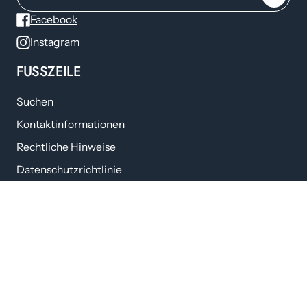
Facebook
Instagram
FUSSZEILE
Suchen
Kontaktinformationen
Rechtliche Hinweise
Datenschutzrichtlinie
Rückgabe- und Rückerstattungsrichtlinien
Versandbedingungen
Servicebedingungen
Request a Return
KONTAKTIEREN SIE UNS